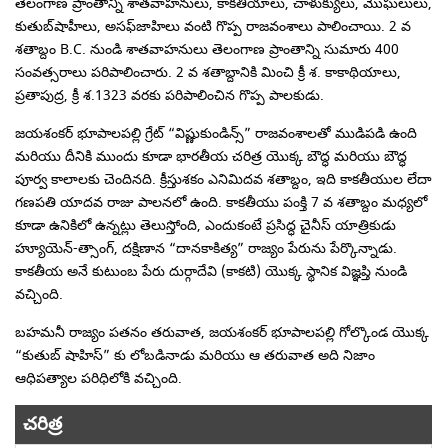
తెలంగాణ ప్రాంతాన్ని శాతవాహనులు, కాకతీయాలు, చాళుక్యులు, మొఘలులు,
కుతుబ్‌షాహీలు, అసఫ్‌జాహిలు వంటి గొప్ప రాజవంశాలు పాలించాయి. 2 వ
శతాబ్దం B.C. నుండి శాతవాహనులు తెలంగాణ ప్రాంతాన్ని సుమారు 400
సంవత్సరాలు పరిపాలించారు. 2 వ శతాబ్దానికి మించి క్రీ శ. కాకాథియాలు,
ప్రతాపుద్ర, క్రీ శ.1323 వరకు పరిపాలించిన గొప్ప పాలకుడు.
జయశంకర్ భూపాలపల్లి గ్రేట్ “విష్ణుకుండిన్స్” రాజవంశాలతో ముడిపడి ఉంది
మరియు దీనికి ముందు కూడా భారతీయ చరిత్ర యొక్క బౌద్ధ మరియు బౌద్ధ
పూర్వ కాలాలకు చెందినది. క్రీస్తుశకం ఎనిమిదవ శతాబ్దం, ఇది కాకతీయుల లేదా
గణపతి యాదవ రాజు పాలనలో ఉంది. కాకతీయు పంక్తి 7 వ శతాబ్దం మధ్యలో
కూడా ఉనికిలో ఉన్నట్లు తెలుస్తోంది, ఎందుకంటే ప్రసిద్ధ చైనీస్ యాత్రికుడు
హ్యూయెన్-త్సాంగ్, దక్షిణాన “దానకాకిత్య” రాజ్యం పేరును పేర్కొన్నాడు.
కాకతీయ అనే కుటుంబ పేరు దుర్గాదేవి (కాకటి) యొక్క స్థానిక విజ్ఞప్తి నుండి
వచ్చింది.
బహమనీ రాజ్యం పతనం తరువాత, జయశంకర్ భూపాలపల్లి గోల్కొండ యొక్క
“కుతుబ్ షాహిస్” కు లోబడినాడు మరియు ఆ తరువాత అది నిజాం
ఆధిపత్యాల పరిధిలోకి వచ్చింది.
చరిత్ర