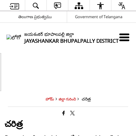
తెలంగాణ ప్రభుత్వము
Government of Telangana
జయశంకర్ భూపాలపల్లి జిల్లా
JAYASHANKAR BHUPALPALLY DISTRICT
చరిత్ర
హోమ్
జిల్లా గురించి
చరిత్ర