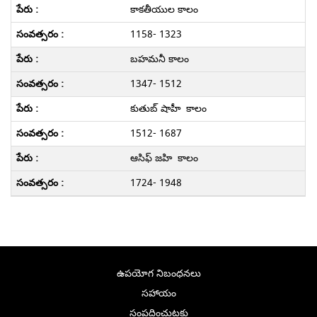
కాకతీయుల కాలం
1158- 1323
బహమనీ కాలం
1347- 1512
కుతుబ్ షాహీ కాలం
1512- 1687
ఆసిఫ్ జహి కాలం
1724- 1948
ఉపయోగ నిబంధనలు
సహాయం
సంప్రదించుటకు