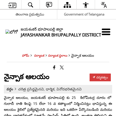
తెలంగాణ ప్రభుత్వము
Government of Telangana
జయశంకర్ భూపాలపల్లి జిల్లా
JAYASHANKAR BHUPALPALLY DISTRICT
నైన్పాక ఆలయం
హోమ్
పర్యాటక
పర్యాటక స్థలాలు
నైన్పాక ఆలయం
దర్శకత్వం
వర్గం
చరిత్ర ప్రసిద్ధమైనవి, ధార్మిక, వినోదభరితమైనవి
నైన్పాక ఆలయం, జయశంకర్ భూపాలపల్లి కు 25 కిలోమీటర్ల దూరం లో
గులాబీ రాతి శిలపై 15 లేదా 16 వ శతాబ్దంలో నిర్మించినట్లు భావిస్తున్న ఈ
ఆలయం శైలిలో ప్రత్యేకమైనది మరియు ఇది ఒకటిగా పేర్కొనబడింది మరియు
దక్షిణ భారతదేశంలో మాత్రమే షాంపిల్స్ స్థితిలో ఉంది. అంతగా తెలియని ఈ