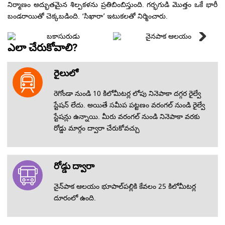
నిర్మాణం అద్భుతమైన శిల్పకళను ప్రతిబింబిస్తుంది. గర్భగుడి మొత్తం ఒకే భారీ
బకాసురుడు
బండరాయితో చెక్కబడింది. ‘సిఖారా’ ఇటుకలతో నిర్మించారు.
ఛాయా
ఎలా చేరుకోవాలి?
చిత్రాల
అన్నిటినీ
రైలులో
ప్రదర్శన
వీక్షించండి
రెగోండా నుండి 10 కిలోమీటర్ల లోపు నినెపాకా దగ్గర రైల్వే
స్టేషన్ లేదు. అయితే సమీప పట్టణం వరంగల్ నుండి రైల్వే
స్టేషన్లు ఉన్నాయి. మీరు వరంగల్ నుండి నినెపాకా వరకు
రోడ్డు మార్గం ద్వారా చేరుకోవచ్చు
రోడ్డు ద్వారా
నైన్‌పాక ఆలయం భూపాల్‌పల్లికి కేవలం 25 కిలోమీటర్ల
దూరంలో ఉంది.