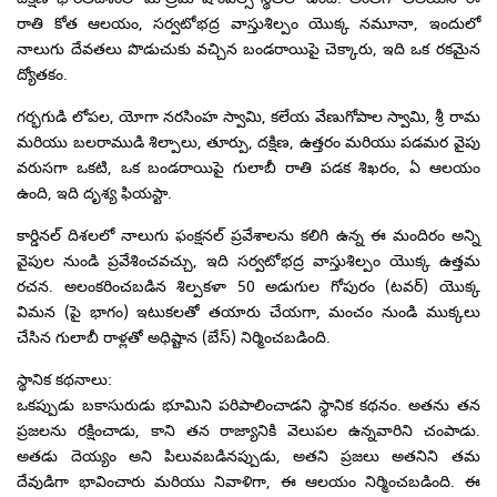
రాతి కోత ఆలయం, సర్వటోభద్ర వాస్తుశిల్పం యొక్క నమూనా, ఇందులో
నాలుగు దేవతలు పొడుచుకు వచ్చిన బండరాయిపై చెక్కారు, ఇది ఒక రకమైన
ద్యోతకం.
గర్భగుడి లోపల, యోగా నరసింహ స్వామి, కలేయ వేణుగోపాల స్వామి, శ్రీ రామ
మరియు బలరాముడి శిల్పాలు, తూర్పు, దక్షిణ, ఉత్తరం మరియు పడమర వైపు
వరుసగా ఒకటి, ఒక బండరాయిపై గులాబీ రాతి పడక శిఖరం, ఏ ఆలయం
ఉంది, ఇది దృశ్య ఫియస్టా.
కార్డినల్ దిశలలో నాలుగు ఫంక్షనల్ ప్రవేశాలను కలిగి ఉన్న ఈ మందిరం అన్ని
వైపుల నుండి ప్రవేశించవచ్చు, ఇది సర్వటోభద్ర వాస్తుశిల్పం యొక్క ఉత్తమ
రచన. అలంకరించబడిన శిల్పకళా 50 అడుగుల గోపురం (టవర్) యొక్క
విమన (పై భాగం) ఇటుకలతో తయారు చేయగా, మంచం నుండి ముక్కలు
చేసిన గులాబీ రాళ్లతో అధిష్టాన (బేస్) నిర్మించబడింది.
స్థానిక కథనాలు:
ఒకప్పుడు బకాసురుడు భూమిని పరిపాలించాడని స్థానిక కథనం. అతను తన
ప్రజలను రక్షించాడు, కాని తన రాజ్యానికి వెలుపల ఉన్నవారిని చంపాడు.
అతడు దెయ్యం అని పిలువబడినప్పుడు, అతని ప్రజలు అతనిని తమ
దేవుడిగా భావించారు మరియు నివాళిగా, ఈ ఆలయం నిర్మించబడింది. ఈ