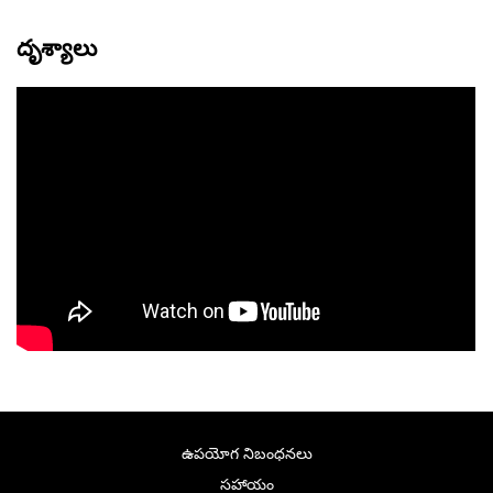
దృశ్యాలు
ఉపయోగ నిబంధనలు
సహాయం