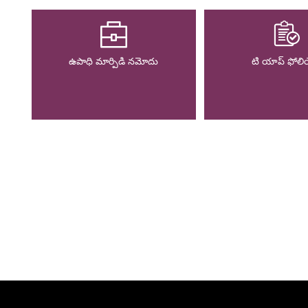
ఉపాధి మార్పిడి నమోదు
టి యాప్ ఫోల