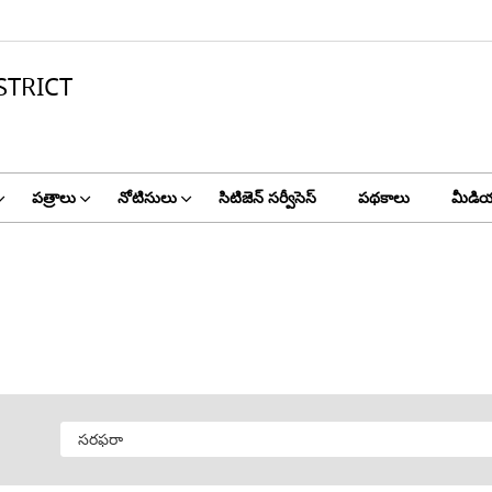
STRICT
పత్రాలు
నోటిసులు
సిటిజెన్ సర్వీసెస్
పథకాలు
మీడియ