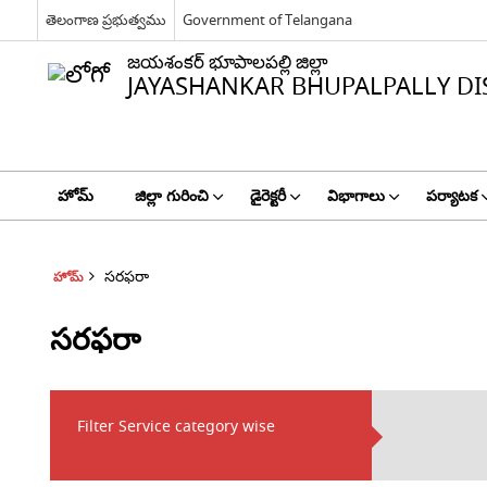
తెలంగాణ ప్రభుత్వము
Government of Telangana
జయశంకర్ భూపాలపల్లి జిల్లా
JAYASHANKAR BHUPALPALLY DI
హోమ్
జిల్లా గురించి
డైరెక్టరీ
విభాగాలు
పర్యాటక
సరఫరా
హోమ్
సరఫరా
Filter Service category wise