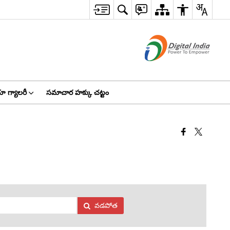
ా గ్యాలరీ
సమాచార హక్కు చట్టం
వడపోత