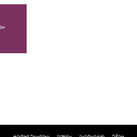
ియో
ఉపయోగ నిబంధనలు
సహాయం
సంప్రదించుటకు
విశ్లేషణ