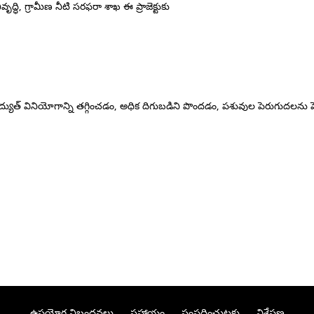
ద్ధి, గ్రామీణ నీటి సరఫరా శాఖ ఈ ప్రాజెక్టుకు
ిద్యుత్ వినియోగాన్ని తగ్గించడం, అధిక దిగుబడిని పొందడం, పశువుల పెరుగుదలను పె
ఉపయోగ నిబంధనలు
సహాయం
సంప్రదించుటకు
విశ్లేషణ