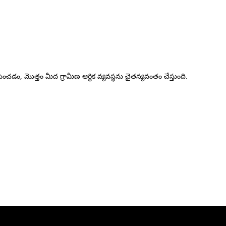
ంచడం, మొత్తం మీద గ్రామీణ ఆర్థిక వ్యవస్థను చైతన్యవంతం చేస్తుంది.