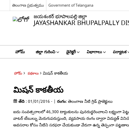
తెలంగాణ ప్రభుత్వము
Government of Telangana
జయశంకర్ భూపాలపల్లి జిల్లా
JAYASHANKAR BHUPALPALLY DI
హోమ్
జిల్లా గురించి
డైరెక్టరీ
విభాగాలు
పర్యాటక
మిషన్ కాకతీయ
హోమ్
పథకాలు
మిషన్ కాకతీయ
తేది :
01/01/2016 - |
రంగం:
తెలంగాణ నీటి గ్రిడ్ ప్రాజెక్టులు
ఐదు సంవత్సరాలలో 46,300 ట్యాంకులను పునరుద్ధరించాలని లక్ష్యంగా పెట్టు
వాటర్ టేబుల్ను మెరుగుపరుస్తుంది, వ్యవసాయ రంగం ద్వారా విద్యుత్ వినియ
అవసరాల కోసం నీటిని సరఫరా చేయకుండా వేరుగా ఉన్న తెప్పంగా పట్టణాలు మ