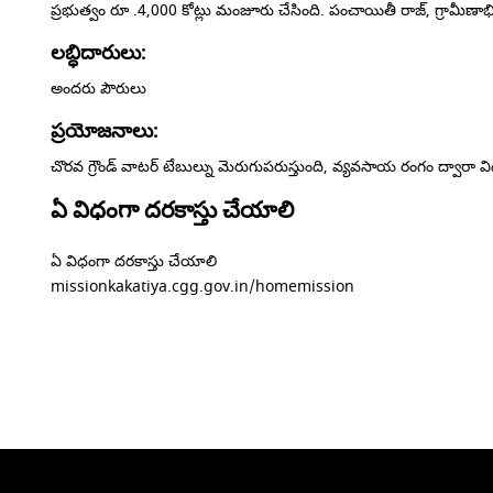
ప్రభుత్వం రూ .4,000 కోట్లు మంజూరు చేసింది. పంచాయితీ రాజ్, గ్రామీణాభివృ
లబ్ధిదారులు:
అందరు పౌరులు
ప్రయోజనాలు:
చొరవ గ్రౌండ్ వాటర్ టేబుల్ను మెరుగుపరుస్తుంది, వ్యవసాయ రంగం ద్వారా వ
ఏ విధంగా దరకాస్తు చేయాలి
ఏ విధంగా దరకాస్తు చేయాలి
missionkakatiya.cgg.gov.in/homemission