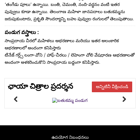
‘తంగేడు పూలు’ ఉన్నాయి. బంతి, చెమంతి, నంది-వర్ధనం వంటి ఇతర
పువ్వులు కూడా ఉన్నాయి. తెలంగాణ మహిళా జానపదాలు బతుకమ్మను
జరుపుకుంటారు, ప్రకృతి సౌందర్యాన్ని బహు పువ్వుల రంగులలో తెలుపుతాయి.
పండుగ వస్త్రాలు :
సాంప్రదాయ చీరలో మహిళలు ఆభరణాలు మరియు ఇతర అలంకారిక
ఆభరణాలలో అందంగా కనిపిస్తారు
టీనేజ్ గర్ల్స్ లంగా-వోని / హాఫ్-చీరలు / లెహెంగా చోలి వేషధారణ ఆభరణాలతో
అందంగా అళకరించుకొని సాంప్రదాయ బద్దంగా కనిపిస్తారు.
ఛాయా చిత్రాల ప్రదర్శన
అన్నిటినీ వీక్షించండి
ఉపయోగ నిబంధనలు