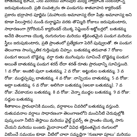
బాతుకమ్మ భూమి, నీరు మరియు మానవుల మధ్య స్వాభావిక సంబంధాన్ని
జరుపుకుంటుంది. ప్రతి సంవత్సరం ఈ పండుగను శాతవాహన క్యాలెండర్
ప్రకారం భద్రాపాద పూర్ణిమ (మహాలయ అమావాస్య లేదా పిత్రు అమావాస్య అని
కూడా పిలుస్తారు) నుండి దుర్గాష్టమి వరకు తొమ్మిది రోజులు జరుపుకుంటారు,
సాధారణంగా గ్రెగోరియన్ క్యాలెండర్ యొక్క సెప్టెంబర్-అక్టోబర్లలో. బతుకమ్మ
అనేది తెలంగాణ యొక్క రంగురంగుల మరియు శక్తివంతమైన పండుగ మరియు
స్త్రీలు జరుపుకుంటారు, ప్రతి ప్రాంతంలో ప్రత్యేకంగా పెరిగే పువ్వులతో. ఈ పండుగ
తెలంగాణ సాంస్కృతిక గుర్తింపుకు చిహ్నం. బతుకమ్మ తరువాత 7 రోజుల
పండుగ అయిన బొడ్డెమ్మ. వర్షా రుతు ముగింపును సూచించే బొడ్డెమ్మ పండుగ
అయితే బాతుకమ్మ పండుగ శరద్ లేదా శరత్ రూతు ప్రారంభాన్ని సూచిస్తుంది.
1 వ రోజు: అంజిలి పులా బతుకమ్మ. 2 వ రోజు: అట్టుకుల బతుకమ్మ. 3 వ
రోజు: ముద్దప్పప్పు బాతుకమ్మ. 4 వ రోజు: నాన్బియం బాతుకమ్మ. 5 వ రోజు:
అట్లా బతుకమ్మ. 6 వ రోజు: అలిగినా బతుకమ్మ (అలకా బతుకమ్మ). 7 వ
రోజు: వేపకాయల బతుకమ్మ. 8 వ రోజు: వెన్నా ముద్దల బతుకమ్మ. 9 వ రోజు:
సద్దుల బతుకమ్మ.
శీతాకాలం ప్రారంభానికి ముందు, వర్షాకాలం చివరిలో బతుకమ్మ వస్తుంది.
రుతుపవనాల వర్షాలు సాధారణంగా తెలంగాణలోని మంచినీటి చెరువుల్లోకి
పుష్కలంగా నీటిని తెస్తాయి మరియు వైల్డ్ ఫ్లవర్స్ ఈ ప్రాంతం యొక్క సాగు
చేయని మరియు బంజరు మైదానాలలో వివిధ శక్తివంతమైన రంగులలో
వికసించే సమయం కూడా. వీటిలో చాలా సమృద్ధిగా ‘గుణూకా పూలు’ మరియు