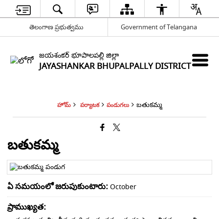
తెలంగాణ ప్రభుత్వము
Government of Telangana
జయశంకర్ భూపాలపల్లి జిల్లా
JAYASHANKAR BHUPALPALLY DISTRICT
బతుకమ్మ
హోమ్
పర్యాటక
పండుగలు
బతుకమ్మ
ఏ సమయంలో జరుపుకుంటారు:
October
ప్రాముఖ్యత: