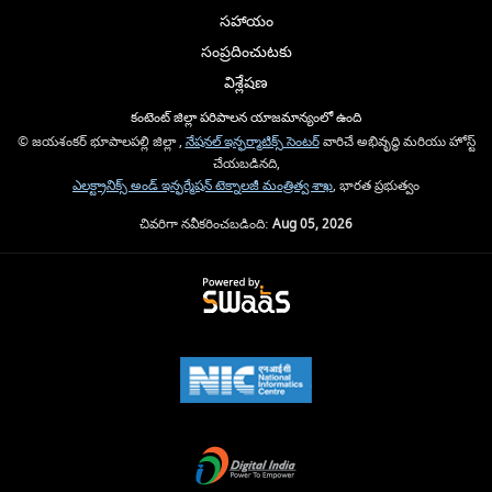
సహాయం
సంప్రదించుటకు
విశ్లేషణ
కంటెంట్ జిల్లా పరిపాలన యాజమాన్యంలో ఉంది
© జయశంకర్ భూపాలపల్లి జిల్లా ,
నేషనల్ ఇన్ఫర్మాటిక్స్ సెంటర్
వారిచే అభివృద్ధి మరియు హోస్ట్
చేయబడినది,
ఎలక్ట్రానిక్స్ అండ్ ఇన్ఫర్మేషన్ టెక్నాలజీ మంత్రిత్వ శాఖ
, భారత ప్రభుత్వం
చివరిగా నవీకరించబడింది:
Aug 05, 2026