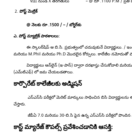
VIII నుండి X తరగతులు – @ రూ .1100 P.M / ప్రతి బోర్డ
పోస్ట్ మెట్రిక్
@
నెలకు రూ .1500 / – /
బోర్డర్‌కు
ఎ. పోస్ట్ మ్యాట్రిక్ పాఠశాలలు:
ఈ స్కాలర్‌షిప్ ఆ బి.సి. ప్రభుత్వంలో చదువుకునే విద్యార్థులు. / ఇంటర్
మరియు M.Phil మరియు Ph.D మొదలైన కోర్సులు. కాలేజీల నమోదుతో పాటు
విద్యార్థులు ఆన్‌లైన్ (ఇ-పాస్) ద్వారా దరఖాస్తు చేసుకోవాలి మరియ
(ఎమ్‌టిఎఫ్) లో జమ చేయబడతాయి.
కార్పొరేట్ కాలేజీలకు అడ్మిషన్
ఎస్‌ఎస్‌సి పరీక్షలో మెరిట్ మార్కులు సాధించిన బిసి విద్యార్థులను ఈ
చేస్తారు.
జీపీఏ 7.0 మరియు 30-బి.సి పైన ఉన్న ఎస్‌ఎస్‌సి పరీక్షలో పొందిన మార్క
కాస్ట్ మ్యారేజ్ కౌపల్స్ ప్రవేశించడానికి ఆసక్తి: