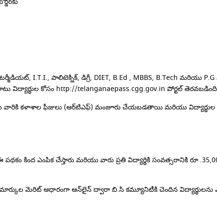
ర్‌కు
మీడియట్, I.T.I., పాలిటెక్నిక్, డిగ్రీ, DIET, B.Ed , MBBS, B.Tech మరియు P.G వ
 విద్యార్థుల కోసం http://telanganaepass.cgg.gov.in పోర్టల్ తెరవబడింది
ు వారికి కళాశాల ఫీజులు (ఆర్‌టిఎఫ్) మంజూరు చేయబడతాయి మరియు విద్యార్థుల
 పథకం కింద ఎంపిక చేస్తారు మరియు వారు ప్రతి విద్యార్థికి సంవత్సరానికి రూ .
ుల మెరిట్ ఆధారంగా ఆన్‌లైన్ ద్వారా బి.సి కమ్యూనిటీకి చెందిన విద్యార్థులను ఎం