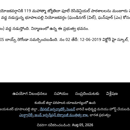
జకవర్గానికి 119 మహాత్మా జ్యోతిబా ఫూలే రెసిడెన్షియల్ పాఠశాలలను మంజూరు
డా (ఎం) వద్ద నడుస్తున్న భూపాలపల్లి నియోజకవర్గం (ఘండినగర్ (విల్), ఘన్‌పూర్ (ఎ
వద్ద నడుస్తోంది. నిర్మాణంలో ఉన్న ఈ ప్రభుత్వ భవనం.
రెగోండా సమర్పించబడింది. నం 02 తేదీ: 12-06-2019 విక్టోరీ హై స్కూల్, రెగోం
ఉపయోగ నిబంధనలు
సహాయం
సంప్రదించుటకు
విశ్లేషణ
కంటెంట్ జిల్లా పరిపాలన యాజమాన్యంలో ఉంది
యశంకర్ భూపాలపల్లి జిల్లా ,
నేషనల్ ఇన్ఫర్మాటిక్స్ సెంటర్
వారిచే అభివృద్ధి మరియు హోస్ట్ చేయబడి
ఎలక్ట్రానిక్స్ అండ్ ఇన్ఫర్మేషన్ టెక్నాలజీ మంత్రిత్వ శాఖ
, భారత ప్రభుత్వం
చివరిగా నవీకరించబడింది:
Aug 05, 2026