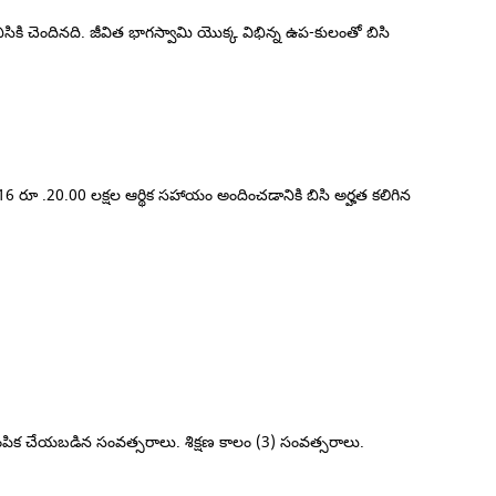
 చెందినది. జీవిత భాగస్వామి యొక్క విభిన్న ఉప-కులంతో బిసి
2016 రూ .20.00 లక్షల ఆర్థిక సహాయం అందించడానికి బిసి అర్హత కలిగిన
ఎంపిక చేయబడిన సంవత్సరాలు. శిక్షణ కాలం (3) సంవత్సరాలు.