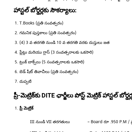
హాస్టల్ బోర్డర్లకు సౌకర్యాలు:
T.Books (ప్రతి సంవత్సరం)
గమనిక పుస్తకాలు (ప్రతి సంవత్సరం)
(4) 3 వ తరగతి నుండి 10 వ తరగతి వరకు దుస్తులు జత
ప్లేట్లు మరియు గ్లాస్ (3 సంవత్సరాలకు ఒకసారి)
ట్రంక్ బాక్స్‌లు (5 సంవత్సరాలకు ఒకసారి)
బెడ్ షీట్ తివాచీలు (ప్రతి సంవత్సరం)
దుప్పటి
ప్రీ-మెట్రిక్‌కు DITE ఛార్జీలు పోస్ట్ మెట్రిక్ హాస్టల్ బోర్డర్
ప్రీ మెట్రిక్
III నుండి VII తరగతులు – Board రూ .950 P.M / ప్రతి బ