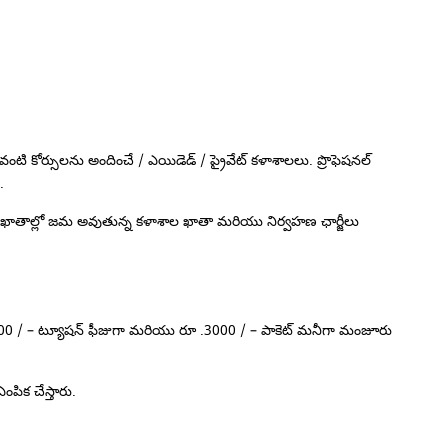
ంటి కోర్సులను అందించే / ఎయిడెడ్ / ప్రైవేట్ కళాశాలలు. ప్రొఫెషనల్
.
 ఖాతాల్లో జమ అవుతున్న కళాశాల ఖాతా మరియు నిర్వహణ ఛార్జీలు
35,000 / – ట్యూషన్ ఫీజుగా మరియు రూ .3000 / – పాకెట్ మనీగా మంజూరు
పిక చేస్తారు.