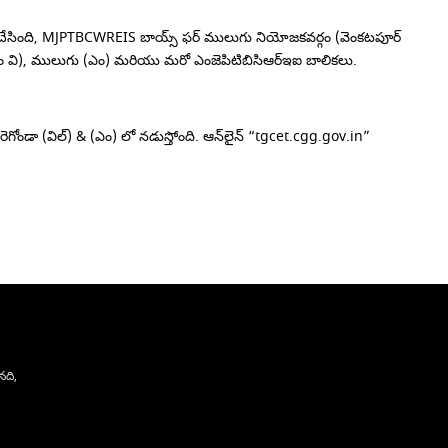
 చేసింది, MJPTBCWREIS బాయ్స్ ఫర్ ములుగు నియోజకవర్గం (వెంకటపూర్
ం) కోసం వి), ములుగు (ఎం) మరియు మరో ఎంజెపిటిబిసిఆర్ఇఐ బాలికలు.
డా (విల్) & (ఎం) లో నడుస్తోంది. ఆన్‌లైన్ “tgcet.cgg.gov.in”
నది,