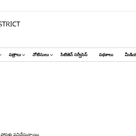
STRICT
పత్రాలు
నోటిసులు
సిటిజెన్ సర్వీసెస్
పథకాలు
మీడియ
హాస్టళ్లు పనిచేస్తున్నాయి.