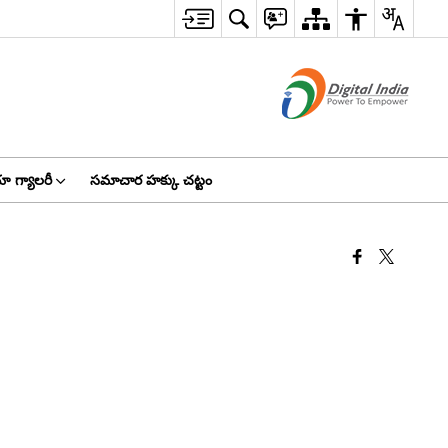
ా గ్యాలరీ
సమాచార హక్కు చట్టం