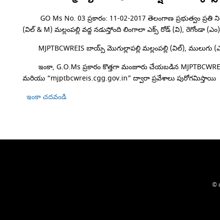
GO Ms No. 03 ప్రకారం: 11-02-2017 తెలంగాణ ప్రభుత్వం ప్రతి నియో
(విల్ & M) మల్లంపల్లి వద్ద నడుస్తోంది లింగాలా ఎక్స్ రోడ్ (వి), రెగోం
MJPTBCWREIS బాయ్స్ మొగుల్లాపల్లి మల్లంపల్లి (విల్), ములుగు (ఎం) 
ఇంకా, G.O.Ms ప్రకారం కొత్తగా మంజూరు చేయబడిన MJPTBCWREIS బాయ్స్ 
మరియు “mjptbcwreis.cgg.gov.in” ద్వారా ప్రవేశాలు పురోగమిస్తాయి
ఇంకా చదవండి
© జ