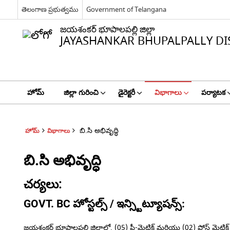
తెలంగాణ ప్రభుత్వము
Government of Telangana
జయశంకర్ భూపాలపల్లి జిల్లా
JAYASHANKAR BHUPALPALLY DI
హోమ్
జిల్లా గురించి
డైరెక్టరీ
విభాగాలు
పర్యాటక
బి.సి అభివృద్ధి
హోమ్
విభాగాలు
బి.సి అభివృద్ధి
చర్యలు:
GOVT.
BC
హోస్టల్స్ / ఇన్స్టిట్యూషన్స్:
జయశంకర్ భూపాలపల్లి జిల్లాలో, (05) ప్రీ-మెట్రిక్ మరియు (02) పోస్ట్ మెట్రిక్ 