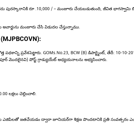
రస్కారానికి రూ .10,000 / – మంజూరు చేయబడుతుంది, జీవిత భాగస్వామి బిసికి
ార్డును మంజూరు చేసి విడుదల చేస్తున్నాము.
నిధి (MJPBCOVN):
త్త పథకాన్ని ప్రవేశపెట్టారు. GOMs.No.23, BCW (B) డిపార్ట్మెంట్, తేదీ: 10-10-
గపూర్ మొదలైనవి) పోస్ట్ గ్రాడ్యుయేట్ అధ్యయనాలను అభ్యసించారు.
0 లక్షలు చెల్లించాలి.
యు ఎజిపిలతో జతచేయడం ద్వారా జూనియర్‌గా శిక్షణ పొందటానికి ప్రతి సంవత్సరం 
: