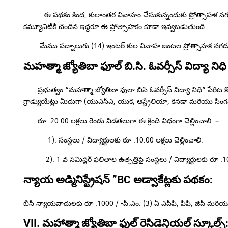
ఈ పథకం కింద, కులాంతర వివాహం చేసుకున్నందుకు ప్రోత్సాహక నగదు పు
కమ్యూనిటీకి చెందిన ఇద్దరూ ఈ ప్రోత్సాహకం కూడా ఇవ్వబడుతుంది.
మేము పద్నాలుగు (14) ఇంటర్ కుల వివాహ జంటల ప్రోత్సాహక నగదు అవ
మహత్మా జ్యోతిబా ఫూల్ బి.సి. ఓవర్సీస్ విద్యా 
ప్రభుత్వం “మహాత్మా జ్యోతిబా ఫులా బిసి ఓవర్సీస్ విద్యా నిధి” పేరిట కొ
గ్రాడ్యుయేట్లు మీదుగా (యుఎస్ఎ, యుకె, ఆస్ట్రేలియా, కెనడా మరియు సిం
రూ .20.00 లక్షలు రెండు విడతలుగా ఈ క్రింది విధంగా చెల్లించాలి: –
1). సంస్థలు / విద్యార్థులకు రూ .10.00 లక్షలు చెల్లించాలి.
2). 1 వ సెమిస్టర్ ఫలితాల ఉత్పత్తిపై సంస్థలు / విద్యార్థులకు రూ .10.0
న్యాయ అడ్మినిస్ట్రేషన్ ”BC అడ్వాకేట్లకు పథకం:
బీసీ న్యాయవాదులకు రూ .1000 / -పి.ఎం. (3) ఏ ఎపిపి, పిపి, జిపి మరి
VII. మహాత్మా జ్యోతిబా ఫుల్ రెసిడెన్షియల్ స్కూల్స్