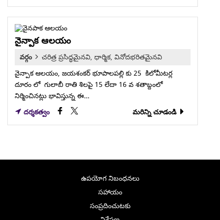
నైన్పాక ఆలయం
వర్గం
చరిత్ర ప్రసిద్ధమైనవి, ధార్మిక, వినోదభరితమైనవి
నైన్పాక ఆలయం, జయశంకర్ భూపాలపల్లి కు 25 కిలోమీటర్ల
దూరం లో గులాబీ రాతి శిలపై 15 లేదా 16 వ శతాబ్దంలో
నిర్మించినట్లు భావిస్తున్న ఈ…
దర్శకత్వం
మరిన్ని చూడండి
ఉపయోగ నిబంధనలు
సహాయం
సంప్రదించుటకు
విశ్లేషణ