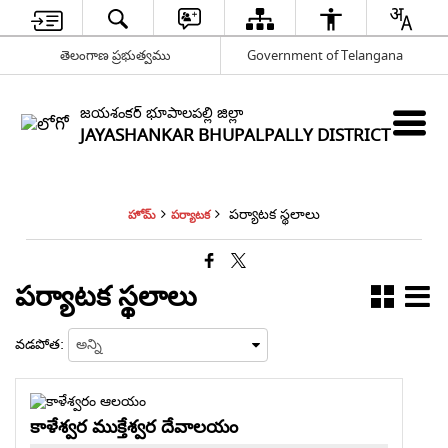
తెలంగాణ ప్రభుత్వము
Government of Telangana
జయశంకర్ భూపాలపల్లి జిల్లా
JAYASHANKAR BHUPALPALLY DISTRICT
పర్యాటక స్థలాలు
హోమ్
పర్యాటక
పర్యాటక స్థలాలు
వడపోత:
కాళేశ్వర ముక్తేశ్వర దేవాలయం