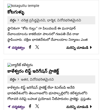
కోటగుళ్ళు
వర్గం
చరిత్ర ప్రసిద్ధమైనవి, ధార్మిక, వినోదభరితమైనవి
స్థానికంగా “కోట గుల్లు” గా పిలువబడే ఈ ఘనాపూర్
దేవాలయాలను కాకటియా పాలనలో గణపతి దేవ రాజు
స్థాపించారు. దక్షిణ భారతదేశంలో దేవాలయాల నిర్మాణం ఎంత
అద్భుతంగా…
దర్శకత్వం
మరిన్ని చూడండి
కాళేశ్వరం లిఫ్ట్ ఇరిగేషన్ ప్రాజెక్ట్
వర్గం
ఇతర, వినోదభరితమైనవి
కాళేశ్వరం లిఫ్ట్ ఇరిగేషన్ ప్రాజెక్ట్ లేదా కెఎల్ఐపి అనేది
భారతదేశంలోని తెలంగాణలోని భూపాల్పల్లిలోని కలేశ్వరంలోని
గోదావరి నదిపై బహుళ ప్రయోజన నీటిపారుదల ప్రాజెక్టు. ప్రస్తుతం
ప్రపంచంలోనే అతిపెద్ద…
దర్శకత్వం
మరిన్ని చూడండి