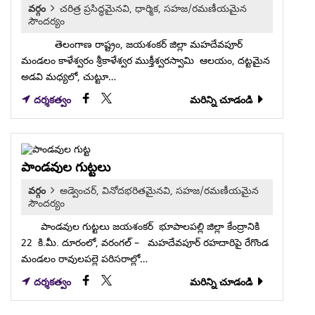
వర్గం
చరిత్ర ప్రసిద్ధమైనవి, ధార్మిక, సహజ/రమణీయమైన
సౌందర్యం
తెలంగాణ రాష్ట్రం, జయశంకర్‌ జిల్లా మహదేవపూర్‌
మండలం కాళేశ్వరం శ్రీకాళేశ్వర ముక్తీశ్వరస్వామి ఆలయం, దట్టమైన
అడవి మధ్యలో, చుట్టూ…
దర్శకత్వం
మరిన్ని చూడండి
పాండవుల గుట్టలు
వర్గం
అడ్వెంచర్, వినోదభరితమైనవి, సహజ/రమణీయమైన
సౌందర్యం
పాండవుల గుట్టలు జయశంకర్ భూపాలపల్లి జిల్లా కేంద్రానికి
22 కి.మీ. దూరంలో, వరంగల్ – మహదేవపూర్ రహదారిపై రేగొండ
మండలం రావులపల్లె పరిసరాల్లో…
దర్శకత్వం
మరిన్ని చూడండి