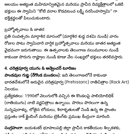
ఆలయం అత్యంత మహిమాన్వితమైన మరియు ప్రాచీన దివ్యక్షేత్రాలలో ఒకటి.
భక్తులు ఈ స్వామిని “కోటి వరాల కొడవటంచ లక్ష్మీ నరసింహస్వామి” గా
భక్తిశ్రద్ధలతో పిలుచుకుంటారు.
​బ్రహ్మోత్సవాలు & జాతర
​ప్రతి సంవత్సరం మార్గాశిర మాసంలో (మార్గశిర శుద్ధ దశమి నుండి) వారం
రోజుల పాటు స్వామివారి వార్షిక బ్రహ్మోత్సవాలు మరియు జాతర అత్యంత
వైభవంగా జరుగుతాయి. ఈ ఉత్సవాలకు తెలంగాణ నలుమూలల నుండే
కాకుండా పొరుగు రాష్ట్రాల నుండి కూడా వేల సంఖ్యలో భక్తులు తరలివస్తారు.
​4. చరిత్రపూర్వ యుగం & అడ్వెంచర్ టూరిజం
​పాండవుల గుట్ట (రేగొండ మండలం):
ఇది తెలంగాణలోనే కాకుండా
భారతదేశంలోనే అరుదైన చరిత్రపూర్వ (Prehistoric) రాతిచిత్రాల (Rock Art)
నిలయం.
​ప్రత్యేకతలు: 1990లో వెలుగులోకి వచ్చిన ఈ కొండలపై పాలియోలిథిక్
(రాతియుగం) నాటి వర్ణచిత్రాలు ఉన్నాయి. పొరలు పొరలుగా ఉన్న
సున్నపురాళ్ళు, లోతైన లోయలు, శిలాకృతులతో నిండి ఉన్న ఈ ప్రాంతం
ప్రస్తుతం రాక్ క్లైంబింగ్ మరియు ట్రెకింగ్‌కు ప్రముఖ కేంద్రంగా మారింది.
​​సంగ్రహంగా:
జయశంకర్ భూపాలపల్లి జిల్లా ప్రాచీన కాకతీయుల శిల్పకళకు,