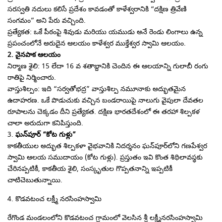
సరస్వతి నదులు కలిసే ప్రదేశం కావడంతో కాళేశ్వరానికి “దక్షిణ త్రివేణి
సంగమం” అని పేరు వచ్చింది.
​ప్రత్యేకత: ఒకే పీఠంపై శివుడు మరియు యముడు అనే రెండు లింగాలు ఉన్న
ప్రపంచంలోనే అరుదైన ఆలయం కాళేశ్వర ముక్తేశ్వర స్వామి ఆలయం.
​2. నైనపాక ఆలయం
​నిర్మాణ శైలి: 15 లేదా 16 వ శతాబ్దానికి చెందిన ఈ ఆలయాన్ని గులాబీ రంగు
రాతిపై నిర్మించారు.
​వాస్తుశిల్పం: ఇది “సర్వతోభద్ర” వాస్తుశిల్ప నమూనాకు అద్భుతమైన
ఉదాహరణ. ఒకే పొడుచుకు వచ్చిన బండరాయిపై నాలుగు వైపులా దేవతల
రూపాలను చెక్కడం దీని ప్రత్యేకత. దక్షిణ భారతదేశంలో ఈ తరహా శిల్పకళ
చాలా అరుదుగా కనిపిస్తుంది.
​3.
ఘన్‌పూర్ “కోట గుళ్లు”
​కాకతీయుల అద్భుత శిల్పకళా వైభవానికి నిదర్శనం ఘన్‌పూర్‌లోని గణపేశ్వర
స్వామి ఆలయ సముదాయం (కోట గుళ్లు). ప్రస్తుతం ఇవి కొంత శిథిలావస్థకు
చేరినప్పటికీ, కాకతీయ శైలి, సంస్కృతుల గొప్పతనాన్ని ఇప్పటికీ
చాటిచెబుతున్నాయి.
4. కొడవటంచ లక్ష్మీ నరసింహస్వామి
రేగొండ మండలంలోని కొడవటంచ గ్రామంలో వెలసిన శ్రీ లక్ష్మీనరసింహస్వామి