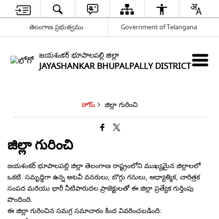
తెలంగాణ ప్రభుత్వము
Government of Telangana
జయశంకర్ భూపాలపల్లి జిల్లా
JAYASHANKAR BHUPALPALLY DISTRICT
జిల్లా గురించి
హోమ్
జిల్లా గురించి
జయశంకర్ భూపాలపల్లి జిల్లా తెలంగాణ రాష్ట్రంలోని ముఖ్యమైన జిల్లాలలో
ఒకటి. సమృద్ధిగా ఉన్న అటవీ వనరులు, బొగ్గు గనులు, ఆధ్యాత్మిక, చారిత్రక
సంపద మరియు భారీ నీటిపారుదల ప్రాజెక్టులతో ఈ జిల్లా ప్రత్యేక గుర్తింపు
పొందింది.
​ఈ జిల్లా గురించిన సమగ్ర సమాచారం కింద వివరించబడింది: