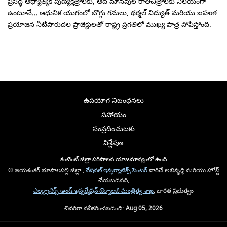
ప్రసిద్ధ ఆధ్యాత్మిక పుణ్యక్షేత్రాలకు, ఆది మానవుల రాతిచిత్రాలకు నిలయంగా
ఉంటూనే… ఆధునిక యుగంలో బొగ్గు గనులు, థర్మల్ విద్యుత్ మరియు బహుళ
ప్రయోజన నీటిపారుదల ప్రాజెక్టులతో రాష్ట్ర ప్రగతిలో ముఖ్య పాత్ర పోషిస్తోంది.
ఉపయోగ నిబంధనలు
సహాయం
సంప్రదించుటకు
విశ్లేషణ
కంటెంట్ జిల్లా పరిపాలన యాజమాన్యంలో ఉంది
© జయశంకర్ భూపాలపల్లి జిల్లా ,
నేషనల్ ఇన్ఫర్మాటిక్స్ సెంటర్
వారిచే అభివృద్ధి మరియు హోస్ట్
చేయబడినది,
ఎలక్ట్రానిక్స్ అండ్ ఇన్ఫర్మేషన్ టెక్నాలజీ మంత్రిత్వ శాఖ
, భారత ప్రభుత్వం
చివరిగా నవీకరించబడింది:
Aug 05, 2026