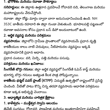
1. భౌగోళికం మరియు రవాణా సౌకర్యాలు
​సరిహద్దులు:
ఈ జిల్లాకు ఉత్తరాన ప్రవహించే గోదావరి నది, తెలంగాణ మరియు
మహారాష్ట్రలను వేరుచేస్తోంది.
​రవాణా: జిల్లా రోడ్డు మార్గం ద్వారా బాగా అనుసంధానించబడి ఉంది. NH
353C జాతీయ రహదారి ఈ జిల్లా గుండా వెళుతుంది. భూపాలపల్లి పట్టణంలో
రవాణా అవసరాల కోసం ప్రధాన బస్ డిపో అందుబాటులో ఉంది.
​2. ఆర్థిక వ్యవస్థ మరియు పరిశ్రమలు
​వ్యవసాయం
: జిల్లాలోని గ్రామీణ ప్రాంతాలలో వ్యవసాయమే ప్రధాన వృత్తి.
కాకతీయుల కాలం నాటి చెరువులు, నీటిపారుదల వ్యవస్థలు ఇక్కడి
వ్యవసాయానికి ప్రధాన ఆధారం.
​ప్రధాన పంటలు: వరి, మిర్చి, పత్తి మరియు పసుపు.
​పరిశ్రమలు మరియు ఖనిజాలు:
​సింగరేణి బొగ్గు గనులు:
జిల్లా ఆర్థిక వ్యవస్థలో సింగరేణి ఓపెన్ కాస్ట్ మరియు
భూగర్భ బొగ్గు గనులు అత్యంత కీలక పాత్ర పోషిస్తున్నాయి.
కాకతీయ థర్మల్ పవర్ ప్లాంట్ (KTPP):
విద్యుత్ ఉత్పత్తిలో రాష్ట్రంలోనే ప్రసిద్ధి
చెందింది. ​వీటితో పాటు కొన్ని చిన్న తరహా వ్యవసాయ ఆధారిత పరిశ్రమలు
కూడా ఇక్కడ అభివృద్ధి చెందాయి.
​3. ఆధ్యాత్మిక మరియు చారిత్రక క్షేత్రాలు
​1. కాళేశ్వరం – ముక్తేశ్వర స్వామి ఆలయం
​త్రివేణి సంగమం: గోదావరి, ప్రాణహిత మరియు అంతర్వాహినిగా ప్రవహించే